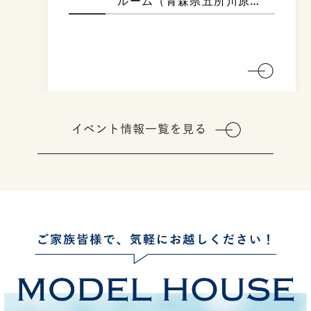
場所
青森県五所川原市鎌谷町
504-1 （今工務所 ショー
ルーム）