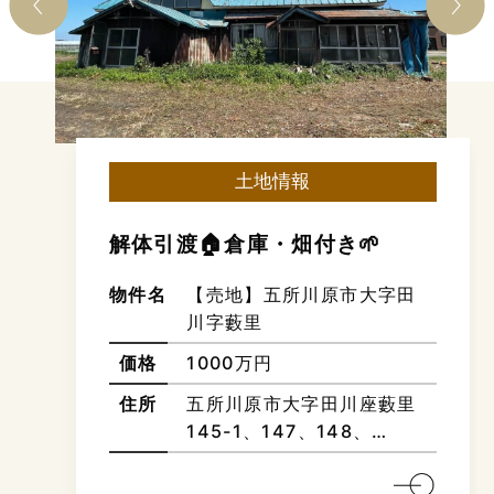
土地情報
子育て世帯に人気の一ツ谷地区
👪!! 中央小・第一中学校学区
🏫 スーパー徒歩10分圏内🛒
物件名
【建築条件付売地】五所川
原市字一ツ谷515-19
価格
710万円
住所
青森県五所川原市字一ツ谷
515-19