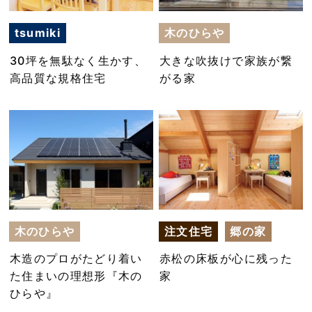
tsumiki
木のひらや
30坪を無駄なく生かす、
大きな吹抜けで家族が繋
高品質な規格住宅
がる家
木のひらや
注文住宅
郷の家
木造のプロがたどり着い
赤松の床板が心に残った
た住まいの理想形『木の
家
ひらや』