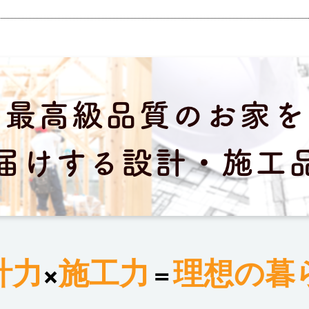
計力
施工力
理想の暮
×
＝