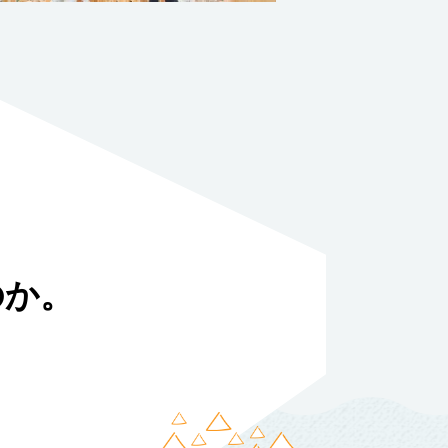
のか。
。