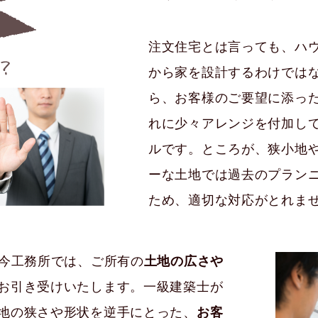
注文住宅とは言っても、ハ
から家を設計するわけでは
ら、お客様のご要望に添っ
れに少々アレンジを付加し
ルです。ところが、狭小地
ーな土地では過去のプラン
ため、適切な対応がとれま
る今工務所では、ご所有の
土地の広さや
お引き受けいたします。一級建築士が
地の狭さや形状を逆手にとった、
お客