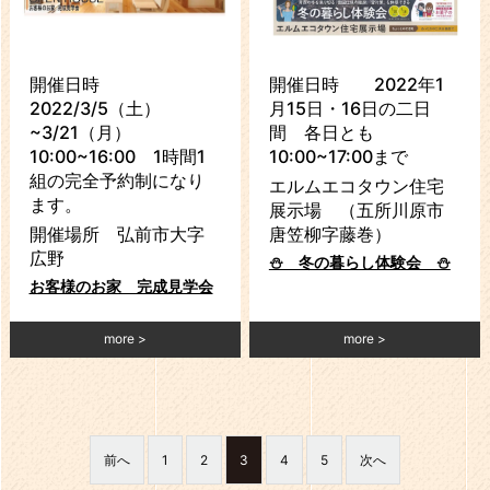
開催日時
開催日時 2022年1
2022/3/5（土）
月15日・16日の二日
~3/21（月）
間 各日とも
10:00~16:00 1時間1
10:00~17:00まで
組の完全予約制になり
エルムエコタウン住宅
ます。
展示場 （五所川原市
開催場所 弘前市大字
唐笠柳字藤巻）
広野
⛄ 冬の暮らし体験会 ⛄
お客様のお家 完成見学会
more
more
前へ
1
2
3
4
5
次へ