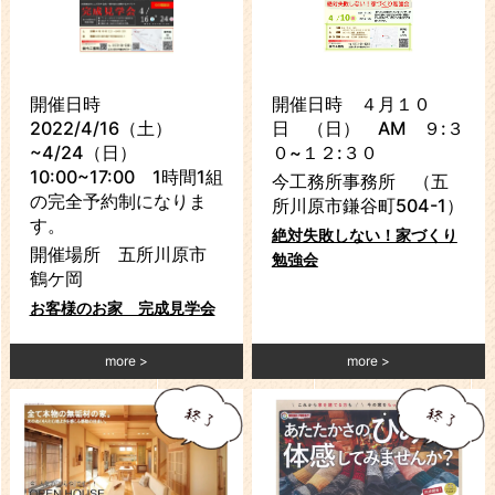
開催日時
開催日時 ４月１０
2022/4/16（土）
日 （日） AM ９:３
~4/24（日）
０~１２:３０
10:00~17:00 1時間1組
今工務所事務所 （五
の完全予約制になりま
所川原市鎌谷町504-1）
す。
絶対失敗しない！家づくり
開催場所 五所川原市
勉強会
鶴ケ岡
お客様のお家 完成見学会
more
more