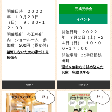
完成見学会
開催日時 ２０２２
年 １０月２３日
イベント
（日） ９：３０~１
２：００
開催日時 ２０２２
開催場所 今工務所
年 ７月２日（土）~２
内 ショールーム 参
４日（日） １０：０
加費 500円（昼食付）
０~１７：００
後悔しないための家づくり
開催場所 北津軽郡鶴
勉強会
田町
理想を無駄なく詰め込んだ
お家 完成見学会
more
more