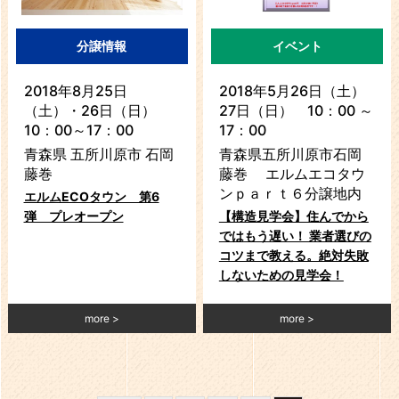
分譲情報
イベント
2018年8月25日
2018年5月26日（土）
（土）・26日（日）
27日（日） 10：00 ～
10：00～17：00
17：00
青森県 五所川原市 石岡
青森県五所川原市石岡
藤巻
藤巻 エルムエコタウ
ンｐａｒｔ６分譲地内
エルムECOタウン 第6
弾 プレオープン
【構造見学会】住んでから
ではもう遅い！ 業者選びの
コツまで教える。絶対失敗
しないための見学会！
more
more