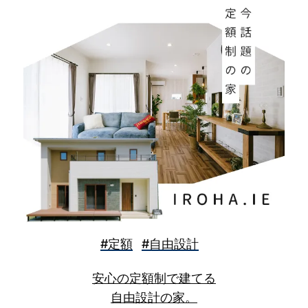
（web beacon）の技術を利用して取得したアクセス情
報など、お客様が当社のサービスを利用されるごとに、自
動的に収集、保管される情報
なお、当社は他の事業者等より適正に個人情報（利用履歴
含む）を取得し、次項「個人情報の利用」に記載のとおり
利用する場合があります。 ※「サービス提供者」とは、当
社システムを通じて取引対象となる商品、役務を提供する
者をいいます。
個人情報の利用
当社は、個人情報を、事前に明示した利用目的の範囲内で
利用します。
また、他の事業者等より適正に取得した個人情報（利用履
#定額
#自由設計
歴含む）は、以下のとおり利用します。
安心の定額制で建てる
お客様が当社のサービスを利用する場合
自由設計の家。