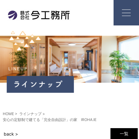
HOME
ラインナップ
安心の定額制で建てる「完全自由設計」の家 IROHA.IE
一覧
back >