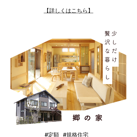
・当社のサービスを利用する場合、ログイン時およびログ
【詳しくはこちら】
イン後における本人認証、各種画面におけるお客様情報の
自動表示
当社が提供する取引の遂行
・お客様との取引、お問い合わせ対応、アフターサービ
ス、その他取引遂行にあたって必要な業務
商品・サービス情報の発信またはマーケティングなど
・ダイレクトメール、電子メールを含む各種通知手段によ
って、当社が有益と判断した企業のさまざま商品情報やサ
ービス情報を配信
・取得した情報を、分析、集計することで傾向データやマ
ーケティングデータを作成し、当社や他社の会員分析、商
品分析等
なお、商品情報やサービス情報の停止を希望される場合
は、当社指定の方法または、対応窓口にお申し出くださ
い。
#定額
#規格住宅