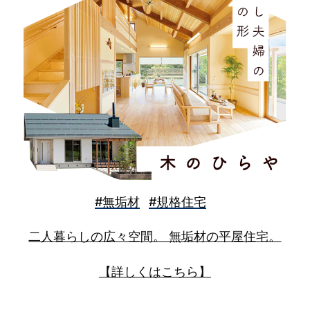
情報
・当社または提携ポイントサービスの獲得、利用に関する
情報
・電話や電子メールその他の手段により、当社またはサー
ビス提供者に質問、アンケート回答、キャンペーン参加、
サービス評価などを行った場合の発言や記載内容に関する
情報
システム利用、アクセスしたことにより機械的に取
得される情報
・お客様の情報機器がインターネットに接続する際に使用
#無垢材
#規格住宅
されるIPアドレス、通信機器の機体識別に関する情報
・当社の運営するWEBサイトへアクセスしたことにより取
二人暮らしの広々空間。 無垢材の平屋住宅。
得された、お使いのブラウザの種類、オペレーティングシ
ステム、プラットフォームなどの他、お客様が閲覧したペ
【詳しくはこちら】
ージ（URL）、閲覧した日時などに関する情報
・上記以外に、クッキー（cookie）、ウェブビーコン