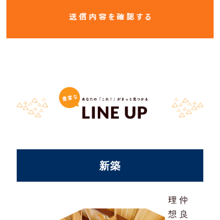
当社は、お客様に関する情報を取得する場合、利用目的を
明確にし、適正に取得します。また、以下は例示であり、
情報の具体的内容によっては個人情報にあたらない場合も
あります。
お客様から提供される情報
・氏名(フリガナを含む)、住所、電話番号（携帯、FAXを
含む）、電子メールアドレス、携帯メールアドレス、生年
月日、性別などお客様から提供される一切の情報 ・サー
ビス提供者がサービスとは別に取得した個人情報で当社所
定の手続きにより、当社に提供された情報
新築
サービスの利用に関して取得される情報
・お客様が当社またはサービス提供者が提供する商品また
は役務の購入、その他の取引を申し込まれた場合に、お客
様を識別できる情報を紐づいた状態での取引履歴に関する