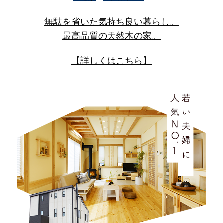
無駄を省いた気持ち良い暮らし。
個人情報の提供
最高品質の天然木の家。
当社は、個人情報について、あらかじめご本人から同意を
【詳しくはこちら】
いただいた提供先以外の第三者に提供はいたしません。
個人情報の管理・安全対策
当社は、個人情報の取扱いに関する法令、国が定める指
針、その他規範を遵守します。また、個人情報への不正ア
クセス、個人情報の滅失、き損、改ざんおよび漏えい等の
リスクに対して適切な予防措置を講じ、個人情報の安全
性、正確性の確保を図ります。問題が発生した場合には、
被害の最小限化に努めるとともに、速やかに是正措置を実
施します。
個人情報に関するお問い合わせ