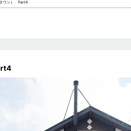
ウン） Part4
t4