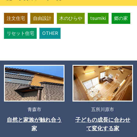
注文住宅
自由設計
木のひらや
tsumiki
郷の家
リセット住宅
OTHER
青森市
五所川原市
自然と家族が触れ合う
子どもの成長に合わせ
家
て変化する家