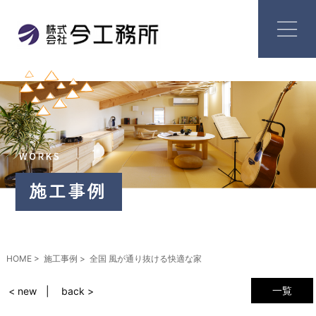
HOME
施工事例
全国 風が通り抜ける快適な家
一覧
< new
back >