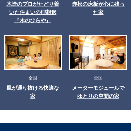
木造のプロがたどり着
赤松の床板が心に残っ
いた住まいの理想形
た家
『木のひらや』
全国
全国
風が通り抜ける快適な
メーターモジュールで
家
ゆとりの空間の家