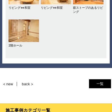
リビング⇔和室
リビング⇔和室
薪ストーブのあるリビ
ング
2階ホール
一覧
< new
back >
施工事例カテゴリ一覧