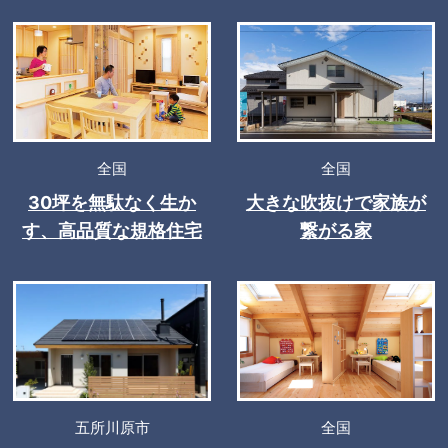
全国
全国
30坪を無駄なく生か
大きな吹抜けで家族が
す、高品質な規格住宅
繋がる家
五所川原市
全国