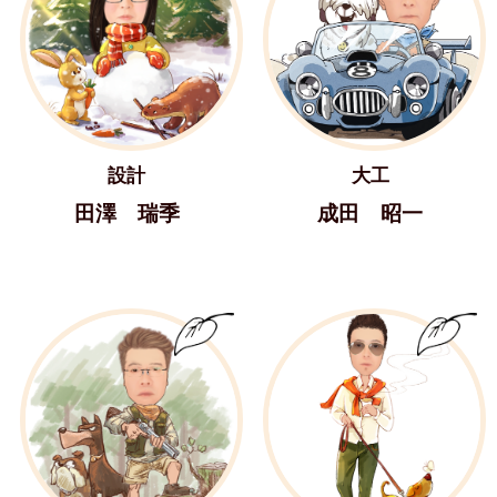
設計
大工
田澤 瑞季
成田 昭一