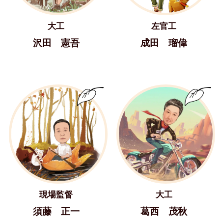
大工
左官工
沢田 憲吾
成田 瑠偉
現場監督
大工
須藤 正一
葛西 茂秋