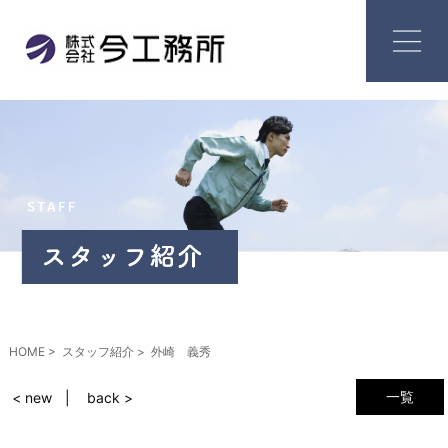
HOME
スタッフ紹介
外崎 義秀
一覧
< new
back >