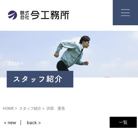
HOME
スタッフ紹介
沢田 憲吾
一覧
< new
back >