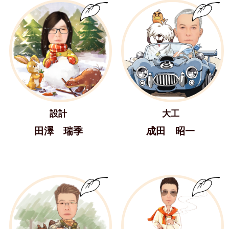
設計
大工
田澤 瑞季
成田 昭一