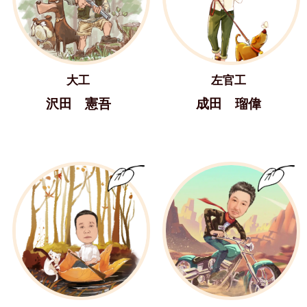
大工
左官工
沢田 憲吾
成田 瑠偉