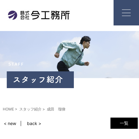
HOME
スタッフ紹介
成田 瑠偉
一覧
< new
back >