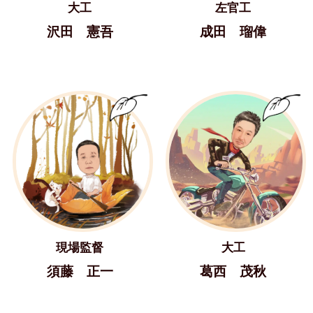
大工
左官工
沢田 憲吾
成田 瑠偉
現場監督
大工
須藤 正一
葛西 茂秋