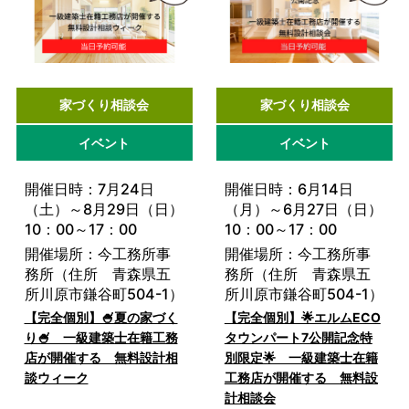
家づくり相談会
家づくり相談会
イベント
イベント
開催日時：7月24日
開催日時：6月14日
（土）～8月29日（日）
（月）～6月27日（日）
10：00～17：00
10：00～17：00
開催場所：今工務所事
開催場所：今工務所事
務所（住所 青森県五
務所（住所 青森県五
所川原市鎌谷町504-1）
所川原市鎌谷町504-1）
【完全個別】🍧夏の家づく
【完全個別】🌟エルムECO
り🍧 一級建築士在籍工務
タウンパート7公開記念特
店が開催する 無料設計相
別限定🌟 一級建築士在籍
談ウィーク
工務店が開催する 無料設
計相談会