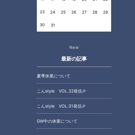
23
24
25
26
27
28
29
30
31
New
最新の記事
夏季休業について
こんstyle VOL.32発信🎉
こんstyle VOL.31発信🎉
GW中の休業について