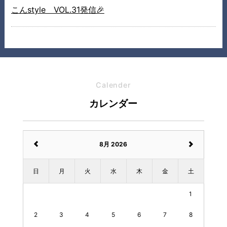
こんstyle VOL.31発信🎉
Calender
カレンダー
8月 2026
日
月
火
水
木
金
土
1
2
3
4
5
6
7
8