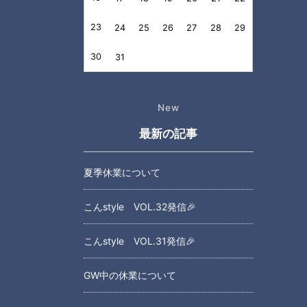
23
24
25
26
27
28
29
30
31
New
最新の記事
夏季休業について
こんstyle VOL.32発信🎉
こんstyle VOL.31発信🎉
GW中の休業について