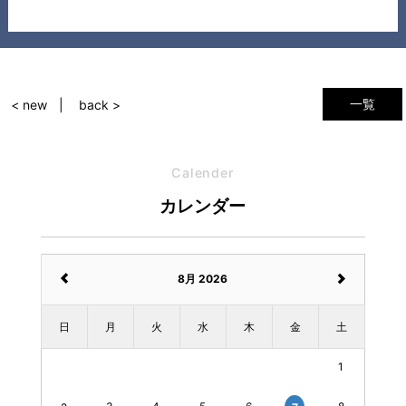
一覧
< new
back >
Calender
カレンダー
8月 2026
日
月
火
水
木
金
土
1