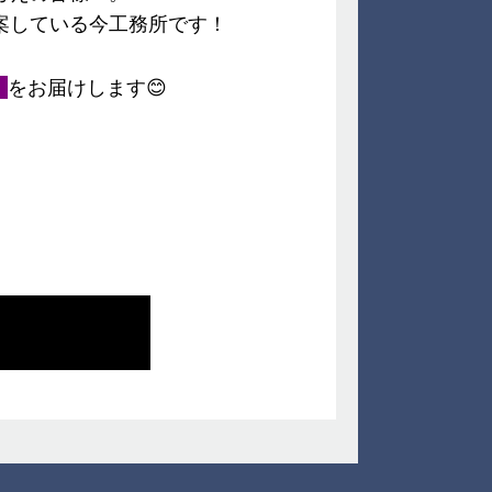
案している今工務所です！
」
をお届けします😊