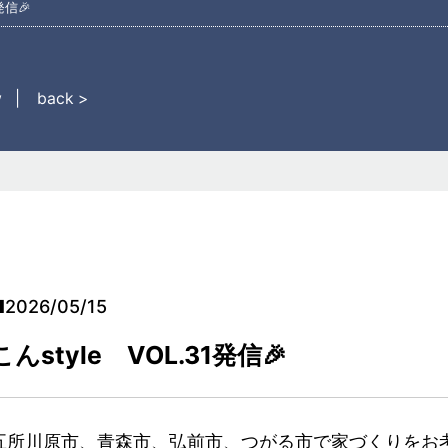
発信🎉
w
back >
2026/05/15
こんstyle VOL.31発信🎉
五所川原市、青森市、弘前市、つがる市で家づくりをお