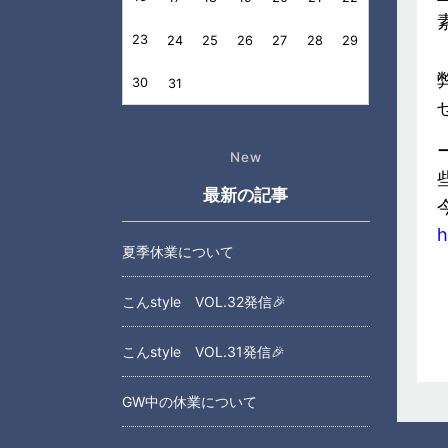
23
24
25
26
27
28
29
30
31
New
最新の記事
h
夏季休業について
こんstyle VOL.32発信🎉
こんstyle VOL.31発信🎉
GW中の休業について