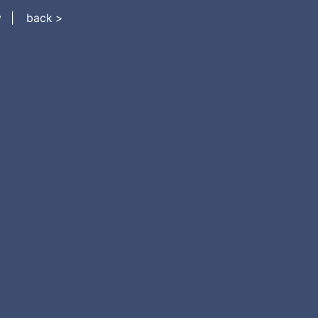
w
back >